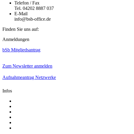
Telefon / Fax
Tel. 04202 8887 037
E-Mail
info@bsb-office.de
Finden Sie uns auf:
Facebook
Linkedin
Instagram
Anmeldungen
page
page
page
opens
opens
opens
bSb Mitgliedsantrag
in
in
in
new
new
new
window
window
window
Zum Newsletter anmelden
Aufnahmeantrag Netzwerke
Infos
Aktuelle Mediadaten
Satzung
AGB
Presse
Impressum
Datenschutz