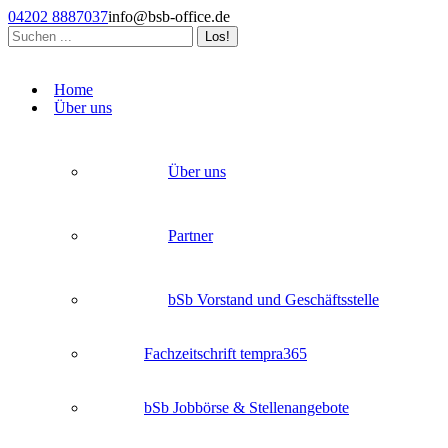
Zum
04202 8887037
info@bsb-office.de
Inhalt
Search:
springen
Facebook
Linkedin
Instagram
page
page
page
Home
opens
opens
opens
Über uns
in
in
in
new
new
new
window
window
window
Über uns
Partner
bSb Vorstand und Geschäftsstelle
Fachzeitschrift tempra365
bSb Jobbörse & Stellenangebote