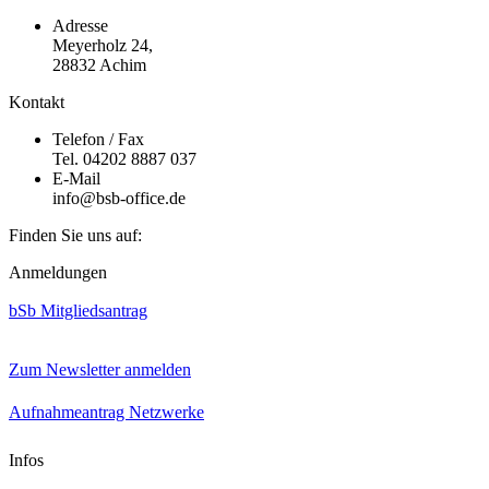
Adresse
Meyerholz 24,
28832 Achim
Kontakt
Telefon / Fax
Tel. 04202 8887 037
E-Mail
info@bsb-office.de
Finden Sie uns auf:
Facebook
Linkedin
Instagram
Anmeldungen
page
page
page
opens
opens
opens
bSb Mitgliedsantrag
in
in
in
new
new
new
window
window
window
Zum Newsletter anmelden
Aufnahmeantrag Netzwerke
Infos