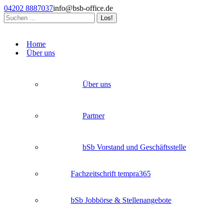
Zum
04202 8887037
info@bsb-office.de
Inhalt
Search:
springen
Facebook
Linkedin
Instagram
page
page
page
Home
opens
opens
opens
Über uns
in
in
in
new
new
new
window
window
window
Über uns
Partner
bSb Vorstand und Geschäftsstelle
Fachzeitschrift tempra365
bSb Jobbörse & Stellenangebote