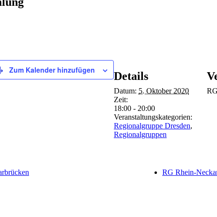
mlung
Zum Kalender hinzufügen
Details
V
Datum:
5. Oktober 2020
RG
Zeit:
18:00 - 20:00
Veranstaltungskategorien:
Regionalgruppe Dresden
,
Regionalgruppen
arbrücken
RG Rhein-Neckar: