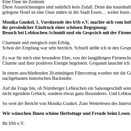
Eine Oase im Zentrum
Diese Auszeichnungen sind natürlich kein Zufall. Denn das traumha
gelegene Hotel ist eine Oase mitten in der Stadt Essen… weiter lesen 
Monika Gunkel, 1. Vorsitzende des bSb e.V. machte sich vom ho
ihr persönlicher Eindruck einer schönen Begegnung:
Besuch bei Lebkuchen-Schmidt und ein Gespräch mit der Firmen
Charmant und energisch zum Erfolg.
Schon der Empfang war sehr herzlich. Schnell stellte ich in den Gesp
Es war für mich eine besondere Ehre, von der langjährigen Firmench
Charme und ihrer positiven Energie begeistert. Gespannt lauschte ic
In einem anschließenden 20-minütigen Filmvortrag wurden mir die Geh
nachgebauten historischen Backstube.
Auf die Frage hin, ob Nürnberger Lebkuchen ein Saisongeschäft seien,
nicht irgendein Gebäck, sondern etwas ganz Besonderes. Und Lebkuc
So weit der Bericht von Monika Gunkel. Zum Weiterlesen des Intervi
Wir wünschen Ihnen schöne Herbsttage und Freude beim Lesen d
Ihr bSb e.V.