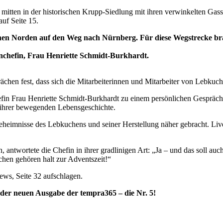
ft mitten in der historischen Krupp-Siedlung mit ihren verwinkelten
auf Seite 15.
hen Norden auf den Weg nach Nürnberg. Für diese Wegstrecke brauc
chefin, Frau Henriette Schmidt-Burkhardt.
rächen fest, dass sich die Mitarbeiterinnen und Mitarbeiter von Lebku
efin Frau Henriette Schmidt-Burkhardt zu einem persönlichen Gespräch
h ihrer bewegenden Lebensgeschichte.
eimnisse des Lebkuchens und seiner Herstellung näher gebracht. Live e
 antwortete die Chefin in ihrer gradlinigen Art: „Ja – und das soll a
hen gehören halt zur Adventszeit!“
ews, Seite 32 aufschlagen.
er neuen Ausgabe der tempra365 – die Nr. 5!