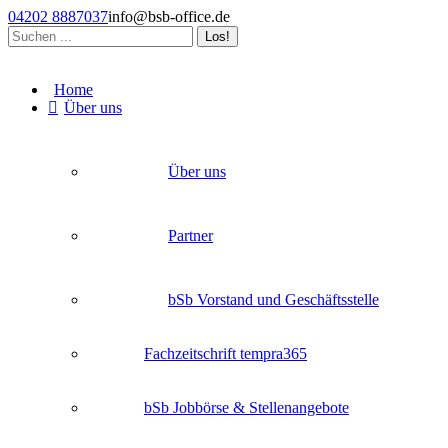
Zum
04202 8887037
info@bsb-office.de
Inhalt
Search:
springen
Facebook
Linkedin
Instagram
page
page
page
Home
opens
opens
opens
Über uns
in
in
in
new
new
new
window
window
window
Über uns
Partner
bSb Vorstand und Geschäftsstelle
Fachzeitschrift tempra365
bSb Jobbörse & Stellenangebote