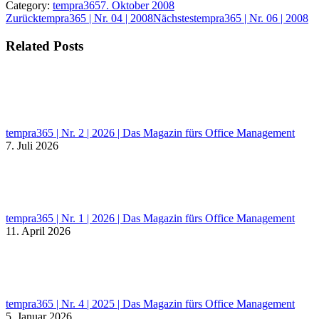
Category:
tempra365
7. Oktober 2008
Kommentarnavigation
Vorheriger
Nächster
Zurück
tempra365 | Nr. 04 | 2008
Nächstes
tempra365 | Nr. 06 | 2008
Beitrag:
Beitrag:
Related Posts
tempra365 | Nr. 2 | 2026 | Das Magazin fürs Office Management
7. Juli 2026
tempra365 | Nr. 1 | 2026 | Das Magazin fürs Office Management
11. April 2026
tempra365 | Nr. 4 | 2025 | Das Magazin fürs Office Management
5. Januar 2026