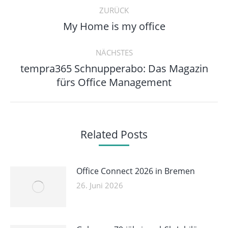
ZURÜCK
Vorheriger
My Home is my office
Beitrag:
NÄCHSTES
tempra365 Schnupperabo: Das Magazin
Nächster
fürs Office Management
Beitrag:
Related Posts
Office Connect 2026 in Bremen
26. Juni 2026