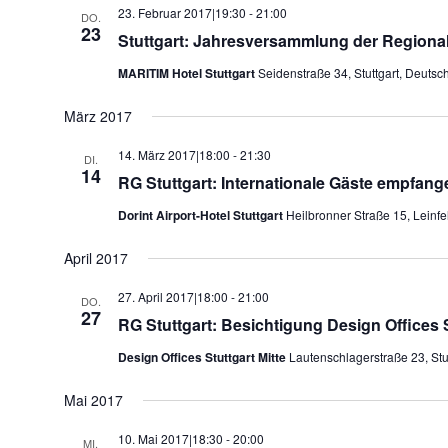
23. Februar 2017|19:30
-
21:00
DO.
23
Stuttgart: Jahresversammlung der Regiona
MARITIM Hotel Stuttgart
Seidenstraße 34, Stuttgart, Deutsc
März 2017
14. März 2017|18:00
-
21:30
DI.
14
RG Stuttgart: Internationale Gäste empfan
Dorint Airport-Hotel Stuttgart
Heilbronner Straße 15, Leinf
April 2017
27. April 2017|18:00
-
21:00
DO.
27
RG Stuttgart: Besichtigung Design Offices S
Design Offices Stuttgart Mitte
Lautenschlagerstraße 23, Stut
Mai 2017
10. Mai 2017|18:30
-
20:00
MI.