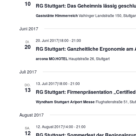
10
RG Stuttgart: Das Geheimnis lässig geschl
Gaststätte Himmerreich
Vaihinger Landstraße 150, Stuttgar
Juni 2017
20. Juni 2017|18:00
-
21:00
DI.
20
RG Stuttgart: Ganzheitliche Ergonomie am A
arcona MO.HOTEL
Hauptstraße 26, Stuttgart
Juli 2017
13. Juli 2017|18:00
-
21:00
DO.
13
RG Stuttgart: Firmenpräsentation „Certifie
Wyndham Stuttgart Ariport Messe
Flughafenstraße 51, Stut
August 2017
12. August 2017|14:00
-
21:00
SA.
12
RG Stuttgart: Sommerfest der Regionalgr