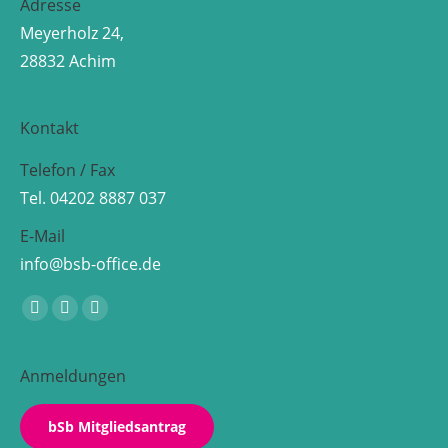
Adresse
Meyerholz 24,
28832 Achim
Kontakt
Telefon / Fax
Tel. 04202 8887 037
E-Mail
info@bsb-office.de
Finden Sie uns auf:
Facebook
Linkedin
Instagram
page
page
page
opens
opens
opens
Anmeldungen
in
in
in
new
new
new
bSb Mitgliedsantrag