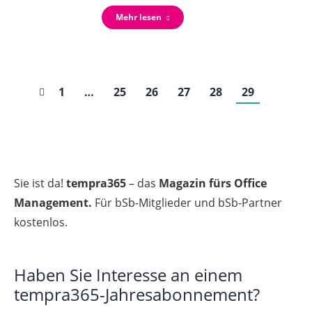
Mehr lesen
1
…
25
26
27
28
29
Sie ist da!
tempra365
– das
Magazin fürs Office
Management.
Für bSb-Mitglieder und bSb-Partner
kostenlos.
Haben Sie Interesse an einem
tempra365-Jahresabonnement?