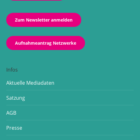
window
window
window
Zum Newsletter anmelden
Aufnahmeantrag Netzwerke
Infos
Aktuelle Mediadaten
Satzung
AGB
Presse