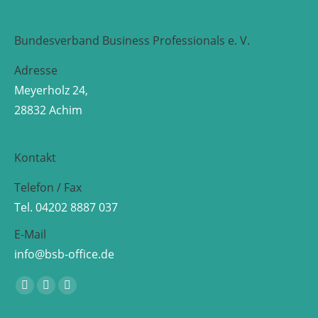
Bundesverband Business Professionals e. V.
Adresse
Meyerholz 24,
28832 Achim
Kontakt
Telefon / Fax
Tel. 04202 8887 037
E-Mail
info@bsb-office.de
Finden Sie uns auf:
Facebook
Linkedin
Instagram
page
page
page