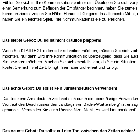
Fühlen Sie sich in Ihre Kommunikationspartner ein! Überlegen Sie sich vor
einer Bemerkung zum Befinden der Empfänger beginnen, haben Sie zumeist I
kommunizieren, zeigen Sie Nähe. Humor ist übrigens das allerbeste Mittel,
haben Sie ein leichtes Spiel, Ihre Kommunikationsziele zu erreichen.
Das siebte Gebot: Du sollst nicht drauflos plappern!
Wenn Sie KLARTEXT reden oder schreiben möchten, müssen Sie sich vorher 
möchten. Nur dann wird Ihre Kommunikation so überzeugend, dass Sie auch e
Sie bewirken möchten. Machen Sie sich ebenfalls klar, ob Sie die Situation
kostet Sie nicht viel Zeit, bringt Ihnen aber Sicherheit und Erfolg.
Das achte Gebot: Du sollst kein Juristendeutsch verwenden!
Das trockene Amtsdeutsch zeichnet sich durch die übermässige Verwendung
Wortlaut des Beschlusses des Landtags von Baden-Württemberg“ ist unsägli
gehandelt. Vermeiden Sie auch Passivsätze: Nicht „Es wird hier anerkannt“,
Das neunte Gebot: Du sollst auf den Ton zwischen den Zeilen achten!