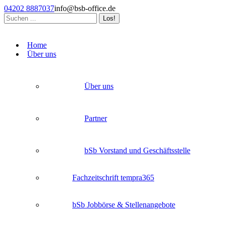
Zum
04202 8887037
info@bsb-office.de
Inhalt
Search:
springen
Facebook
Linkedin
Instagram
page
page
page
Home
opens
opens
opens
Über uns
in
in
in
new
new
new
window
window
window
Über uns
Partner
bSb Vorstand und Geschäftsstelle
Fachzeitschrift tempra365
bSb Jobbörse & Stellenangebote