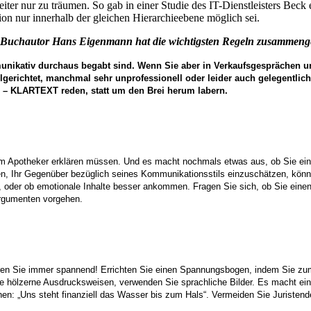
iter nur zu träumen. So gab in einer Studie des IT-Dienstleisters Beck
n nur innerhalb der gleichen Hierarchieebene möglich sei.
d Buchautor Hans Eigenmann hat die wichtigsten Regeln zusammenge
nikativ durchaus begabt sind. Wenn Sie aber in Verkaufsgesprächen un
zielgerichtet, manchmal sehr unprofessionell oder leider auch gelegentl
 – KLARTEXT reden, statt um den Brei herum labern.
nem Apotheker erklären müssen. Und es macht nochmals etwas aus, ob Sie ein
en, Ihr Gegenüber bezüglich seines Kommunikationsstils einzuschätzen, könn
, oder ob emotionale Inhalte besser ankommen. Fragen Sie sich, ob Sie einen 
Argumenten vorgehen.
en Sie immer spannend! Errichten Sie einen Spannungsbogen, indem Sie zum 
e hölzerne Ausdrucksweisen, verwenden Sie sprachliche Bilder. Es macht ein
en: „Uns steht finanziell das Wasser bis zum Hals“. Vermeiden Sie Juristen