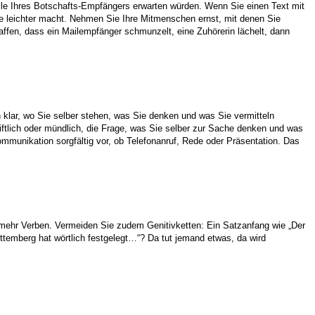
elle Ihres Botschafts-Empfängers erwarten würden. Wenn Sie einen Text mit
e leichter macht. Nehmen Sie Ihre Mitmenschen ernst, mit denen Sie
affen, dass ein Mailempfänger schmunzelt, eine Zuhörerin lächelt, dann
lar, wo Sie selber stehen, was Sie denken und was Sie vermitteln
iftlich oder mündlich, die Frage, was Sie selber zur Sache denken und was
mmunikation sorgfältig vor, ob Telefonanruf, Rede oder Präsentation. Das
mehr Verben. Vermeiden Sie zudem Genitivketten: Ein Satzanfang wie „Der
temberg hat wörtlich festgelegt…“? Da tut jemand etwas, da wird