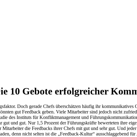
e 10 Gebote erfolgreicher Kom
olgsfaktor. Doch gerade Chefs überschätzen häufig ihr kommunikatives 
önnten gut Feedback geben. Viele Mitarbeiter sind jedoch nicht zufried
udie des Instituts für Konfliktmanagement und Führungskommunikation
r gut und gut. Nur 1,5 Prozent der Führungskräfte bewerteten ihre ei
 Mitarbeiter die Feedbacks ihrer Chefs mit gut und sehr gut. Und jeder d
en, denn nicht selten ist die „Feedback-Kultur“ ausschlaggebend für A