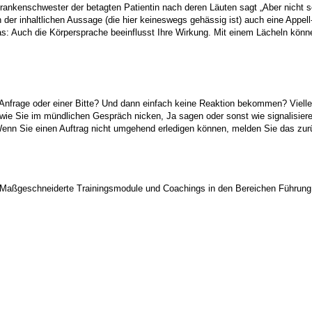
ankenschwester der betagten Patientin nach deren Läuten sagt „Aber nicht sc
 der inhaltlichen Aussage (die hier keineswegs gehässig ist) auch eine Appel
: Auch die Körpersprache beeinflusst Ihre Wirkung. Mit einem Lächeln könn
Anfrage oder einer Bitte? Und dann einfach keine Reaktion bekommen? Viellei
gut wie Sie im mündlichen Gespräch nicken, Ja sagen oder sonst wie signalis
. Wenn Sie einen Auftrag nicht umgehend erledigen können, melden Sie das zurü
aßgeschneiderte Trainingsmodule und Coachings in den Bereichen Führung, 