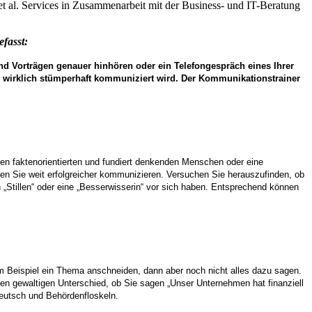
 et al. Services in Zusammenarbeit mit der Business- und IT-Beratung
fasst:
d Vorträgen genauer hinhören oder ein Telefongespräch eines Ihrer
ich wirklich stümperhaft kommuniziert wird. Der Kommunikationstrainer
en faktenorientierten und fundiert denkenden Menschen oder eine
en Sie weit erfolgreicher kommunizieren. Versuchen Sie herauszufinden, ob
„Stillen“ oder eine „Besserwisserin“ vor sich haben. Entsprechend können
Beispiel ein Thema anschneiden, dann aber noch nicht alles dazu sagen.
en gewaltigen Unterschied, ob Sie sagen „Unser Unternehmen hat finanziell
deutsch und Behördenfloskeln.