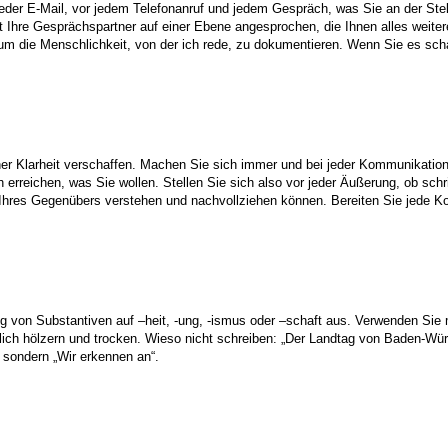
 jeder E-Mail, vor jedem Telefonanruf und jedem Gespräch, was Sie an der St
hre Gesprächspartner auf einer Ebene angesprochen, die Ihnen alles weiter
 um die Menschlichkeit, von der ich rede, zu dokumentieren. Wenn Sie es sch
Klarheit verschaffen. Machen Sie sich immer und bei jeder Kommunikation k
rreichen, was Sie wollen. Stellen Sie sich also vor jeder Äußerung, ob schr
 Ihres Gegenübers verstehen und nachvollziehen können. Bereiten Sie jede Ko
 von Substantiven auf –heit, -ung, -ismus oder –schaft aus. Verwenden Sie 
ch hölzern und trocken. Wieso nicht schreiben: „Der Landtag von Baden-Würt
 sondern „Wir erkennen an“.