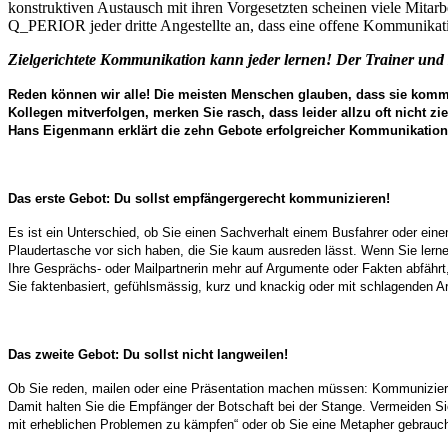
konstruktiven Austausch mit ihren Vorgesetzten scheinen viele Mitarbe
Q_PERIOR jeder dritte Angestellte an, dass eine offene Kommunikatio
Zielgerichtete Kommunikation kann jeder lernen! Der Trainer un
Reden können wir alle! Die meisten Menschen glauben, dass sie kommu
Kollegen mitverfolgen, merken Sie rasch, dass leider allzu oft nicht 
Hans Eigenmann erklärt die zehn Gebote erfolgreicher Kommunikation
Das erste Gebot: Du sollst empfängergerecht kommunizieren!
Es ist ein Unterschied, ob Sie einen Sachverhalt einem Busfahrer oder ei
Plaudertasche vor sich haben, die Sie kaum ausreden lässt. Wenn Sie lern
Ihre Gesprächs- oder Mailpartnerin mehr auf Argumente oder Fakten abfährt
Sie faktenbasiert, gefühlsmässig, kurz und knackig oder mit schlagenden 
Das zweite Gebot: Du sollst nicht langweilen!
Ob Sie reden, mailen oder eine Präsentation machen müssen: Kommunizier
Damit halten Sie die Empfänger der Botschaft bei der Stange. Vermeiden Si
mit erheblichen Problemen zu kämpfen“ oder ob Sie eine Metapher gebrauch